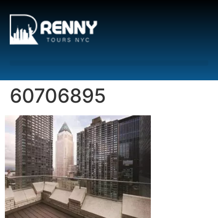
G-6DTHJ69KGC
60706895