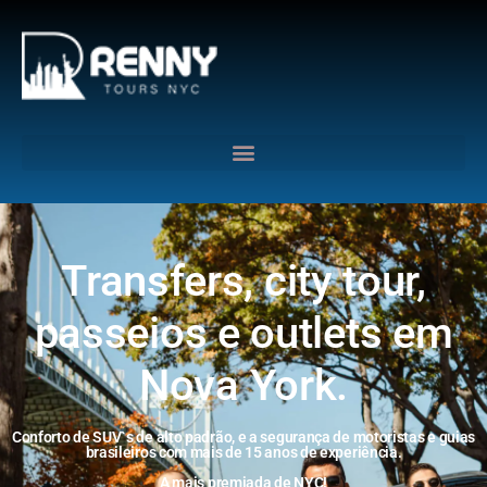
G-6DTHJ69KGC
Transfers, city tour,
passeios e outlets em
Nova York.
Conforto de SUV`s de alto padrão, e a segurança de motoristas e guias
brasileiros com mais de 15 anos de experiência.
A mais premiada de NYC!