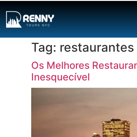
G-6DTHJ69KGC
Tag:
restaurantes
Os Melhores Restauran
Inesquecível