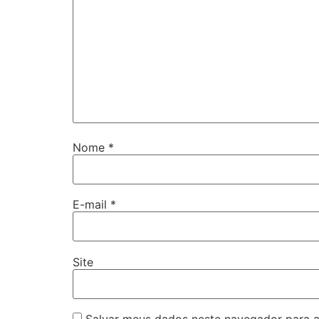
Nome
*
E-mail
*
Site
Salvar meus dados neste navegador para a