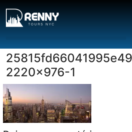
G-6DTHJ69KGC
25815fd66041995e49
2220×976-1