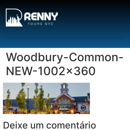
G-6DTHJ69KGC
Woodbury-Common-
NEW-1002×360
Deixe um comentário