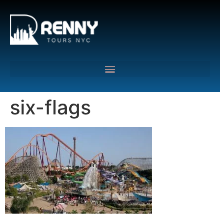
G-6DTHJ69KGC
six-flags