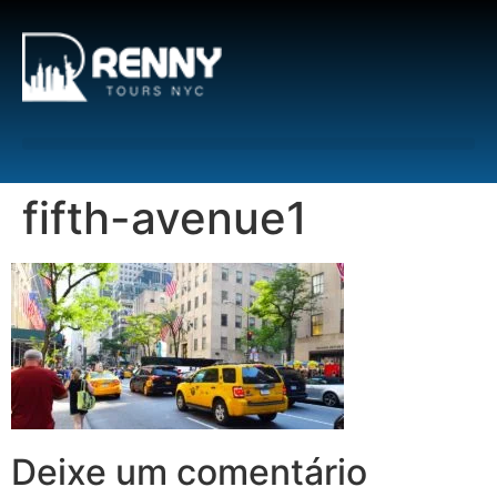
G-6DTHJ69KGC
fifth-avenue1
Deixe um comentário