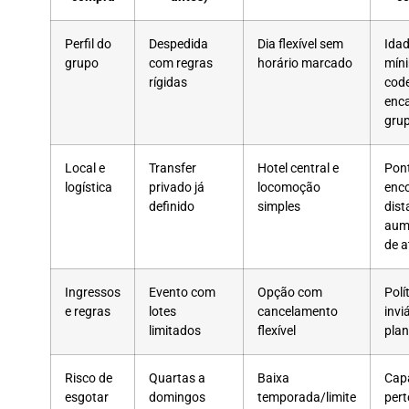
Perfil do
Despedida
Dia flexível sem
Ida
grupo
com regras
horário marcado
mín
rígidas
cod
enc
gru
Local e
Transfer
Hotel central e
Pon
logística
privado já
locomoção
enc
definido
simples
dist
aum
de a
Ingressos
Evento com
Opção com
Polí
e regras
lotes
cancelamento
invi
limitados
flexível
plan
Risco de
Quartas a
Baixa
Cap
esgotar
domingos
temporada/limite
pert