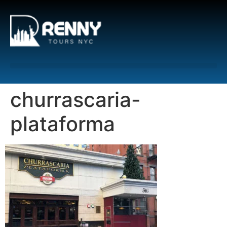
G-6DTHJ69KGC
churrascaria-
plataforma