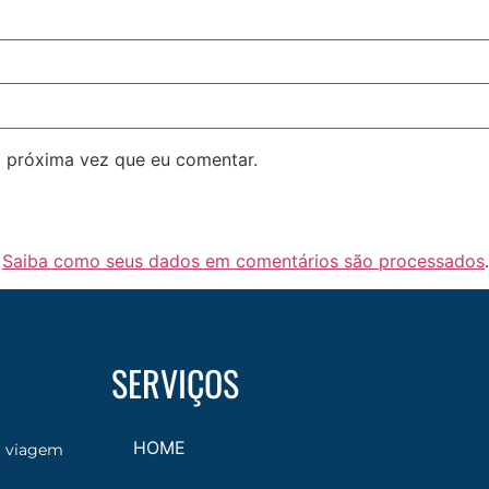
 próxima vez que eu comentar.
.
Saiba como seus dados em comentários são processados
.
SERVIÇOS
HOME
a viagem