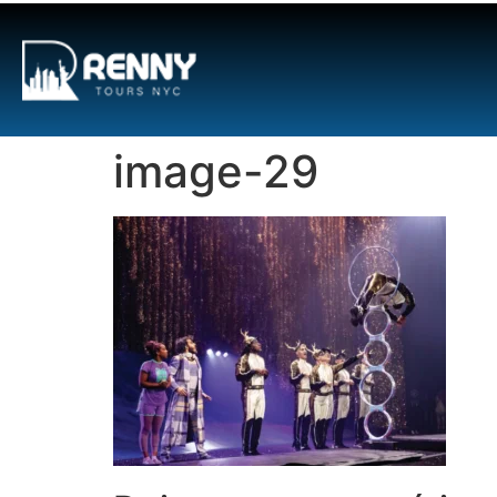
G-6DTHJ69KGC
image-29