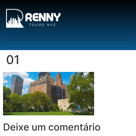
G-6DTHJ69KGC
01
Deixe um comentário