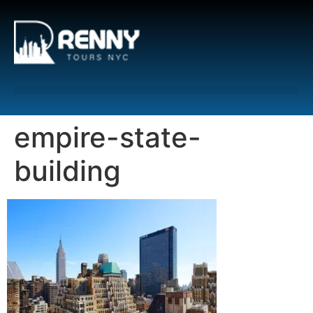
G-6DTHJ69KGC
empire-state-
building