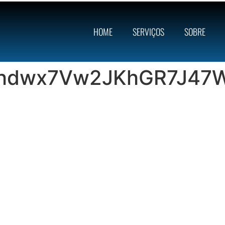
HOME
SERVIÇOS
SOBRE
hdwx7Vw2JKhGR7J47W