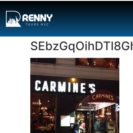
G-6DTHJ69KGC
SEbzGqOihDTl8G