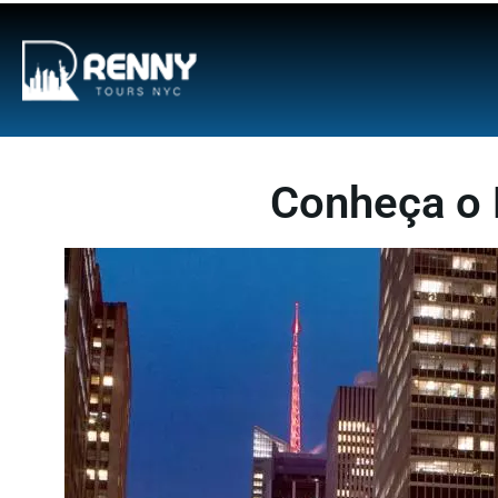
G-6DTHJ69KGC
Conheça o 