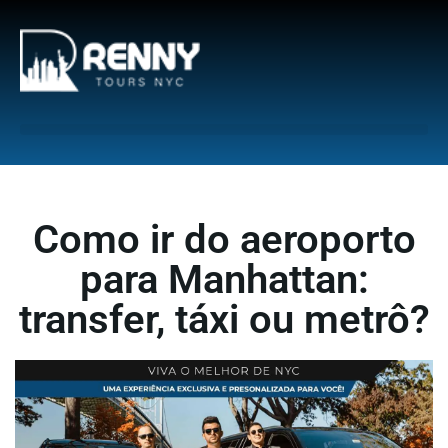
G-6DTHJ69KGC
Como ir do aeroporto
para Manhattan:
transfer, táxi ou metrô?