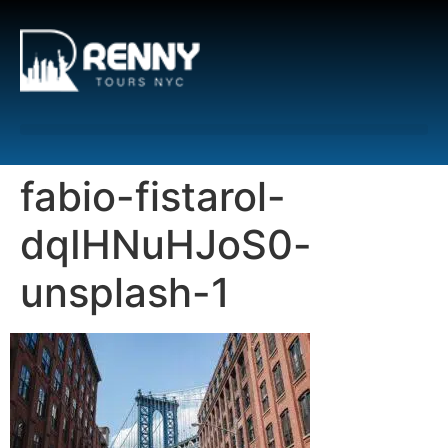
G-6DTHJ69KGC
fabio-fistarol-
dqIHNuHJoS0-
unsplash-1