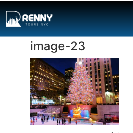
G-6DTHJ69KGC
image-23