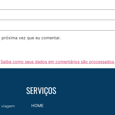
 próxima vez que eu comentar.
.
Saiba como seus dados em comentários são processados
.
SERVIÇOS
HOME
a viagem