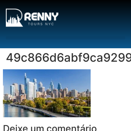
G-6DTHJ69KGC
49c866d6abf9ca9299
Deixe um comentário