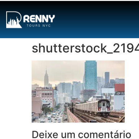
G-6DTHJ69KGC
shutterstock_219
Deixe um comentário