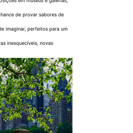
osições em museus e galerias,
 chance de provar sabores de
e imaginar, perfeitos para um
as inesquecíveis, novas