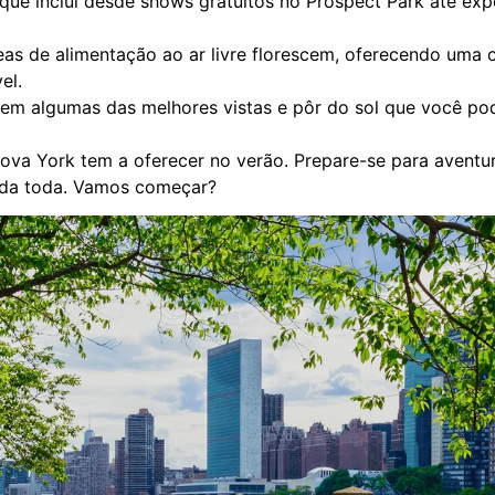
que inclui desde shows gratuitos no Prospect Park até exp
eas de alimentação ao ar livre florescem, oferecendo uma
el.
cem algumas das melhores vistas e pôr do sol que você pod
ova York tem a oferecer no verão. Prepare-se para aventur
vida toda. Vamos começar?