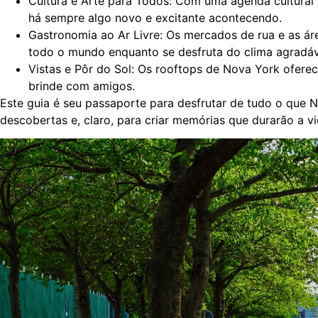
Cultura e Arte para Todos: Com uma agenda cultural 
há sempre algo novo e excitante acontecendo.
Gastronomia ao Ar Livre: Os mercados de rua e as ár
todo o mundo enquanto se desfruta do clima agradáv
Vistas e Pôr do Sol: Os rooftops de Nova York ofere
brinde com amigos.
Este guia é seu passaporte para desfrutar de tudo o que N
descobertas e, claro, para criar memórias que durarão a 