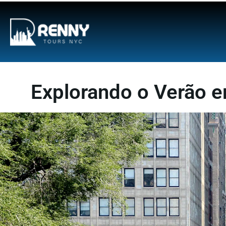
G-6DTHJ69KGC
Explorando o Verão e